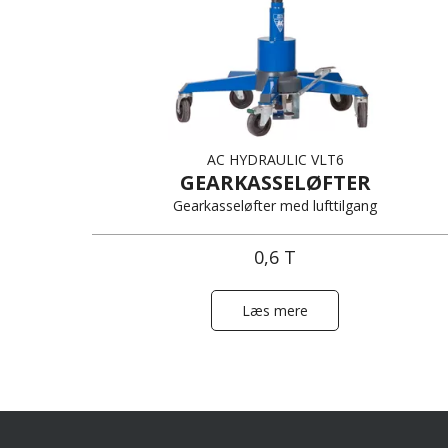
AC HYDRAULIC VLT6
GEARKASSELØFTER
Gearkasseløfter med lufttilgang
0,6 T
Læs mere