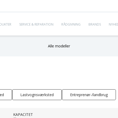
DUKTER
SERVICE & REPARATION
RÅDGIVNING
BRANDS
NYHE
Alle modeller
ed
Lastvognsværksted
Entreprenør-/landbrug
KAPACITET