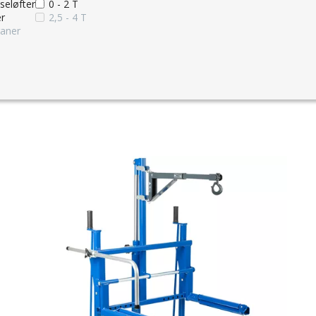
seløfter
0 - 2 T
er
2,5 - 4 T
aner