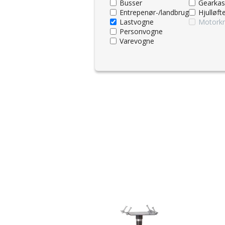
Busser
Gearkas
Entrepenør-/landbrug
Hjulløft
Lastvogne
Motorkr
Personvogne
Varevogne