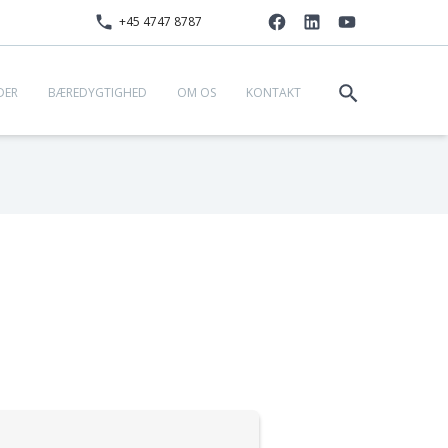
+45 4747 8787
DER
BÆREDYGTIGHED
OM OS
KONTAKT