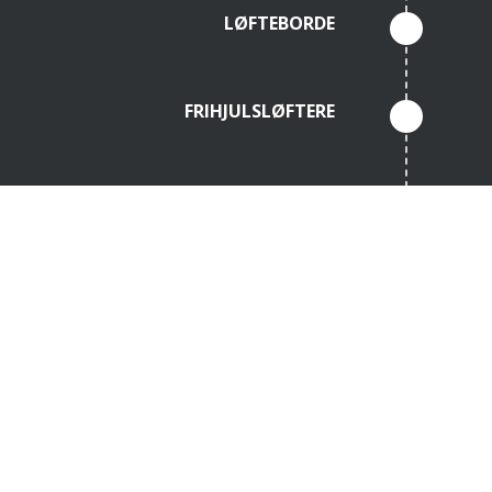
LØFTEBORDE
FRIHJULSLØFTERE
HJULLØFTERE
PRESSERE
ANDET HYDRAULISK LØFTEUDSTYR