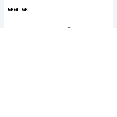
GREB - GR
FRONT LUFTTILSLUTNING - HSD-F