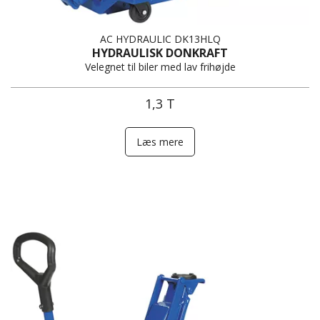
AC HYDRAULIC DK13HLQ
HYDRAULISK DONKRAFT
Velegnet til biler med lav frihøjde
1,3 T
Læs mere